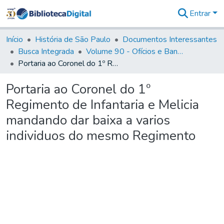
Entrar
Comunidades
&
Início
História de São Paulo
Documentos Interessantes
Coleções
Busca Integrada
Volume 90 - Ofícios e Bandos do Capitão General, Conde de Palma, aos funcionários da Capitania (1814- 1817)
Tudo na
Portaria ao Coronel do 1º Regimento de Infantaria e Melicia mandando dar baixa a varios individuos do mesmo Regimento
Biblioteca
Digital
Portaria ao Coronel do 1º
Estatísticas
Regimento de Infantaria e Melicia
mandando dar baixa a varios
individuos do mesmo Regimento