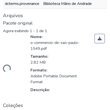
dcterms.provenance
Biblioteca Mário de Andrade
Arquivos
Pacote original
Agora exibindo
1 - 1 de 1
Nome:
o-commercio-de-sao-paulo-
1549.pdf
Tamanho:
2,82 MB
ando...
Formato:
Adobe Portable Document
Format
Descrição:
Coleções