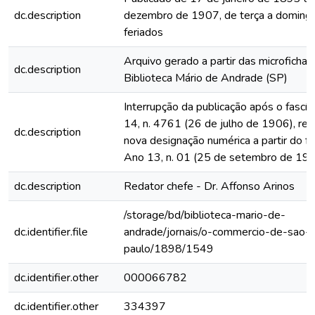
dc.description
dezembro de 1907, de terça a domingo
feriados
Arquivo gerado a partir das microfichas
dc.description
Biblioteca Mário de Andrade (SP)
Interrupção da publicação após o fascí
14, n. 4761 (26 de julho de 1906), rein
dc.description
nova designação numérica a partir do fa
Ano 13, n. 01 (25 de setembro de 19
dc.description
Redator chefe - Dr. Affonso Arinos
/storage/bd/biblioteca-mario-de-
dc.identifier.file
andrade/jornais/o-commercio-de-sao-
paulo/1898/1549
dc.identifier.other
000066782
dc.identifier.other
334397