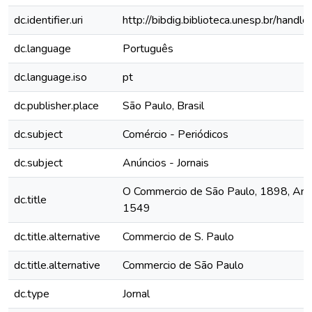
dc.identifier.uri
http://bibdig.biblioteca.unesp.br/hand
dc.language
Português
dc.language.iso
pt
dc.publisher.place
São Paulo, Brasil
dc.subject
Comércio - Periódicos
dc.subject
Anúncios - Jornais
O Commercio de São Paulo, 1898, Ano 
dc.title
1549
dc.title.alternative
Commercio de S. Paulo
dc.title.alternative
Commercio de São Paulo
dc.type
Jornal