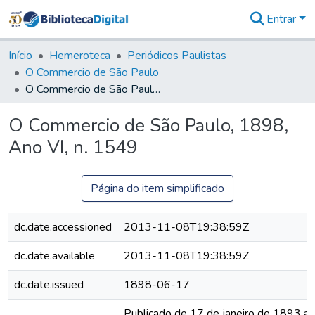
Entrar
Comunidades
&
Início
Hemeroteca
Periódicos Paulistas
Coleções
O Commercio de São Paulo
Tudo na
O Commercio de São Paulo, 1898, Ano VI, n. 1549
Biblioteca
Digital
O Commercio de São Paulo, 1898,
Estatísticas
Ano VI, n. 1549
Página do item simplificado
dc.date.accessioned
2013-11-08T19:38:59Z
dc.date.available
2013-11-08T19:38:59Z
dc.date.issued
1898-06-17
Publicado de 17 de janeiro de 1893 a