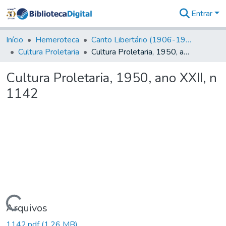
Entrar
Comunidades
&
Início
Hemeroteca
Canto Libertário (1906-1995)
Coleções
Cultura Proletaria
Cultura Proletaria, 1950, ano XXII, n 1142
Tudo na
Biblioteca
Cultura Proletaria, 1950, ano XXII, n
Digital
1142
Estatísticas
Carregando...
Arquivos
1142.pdf
(1,26 MB)