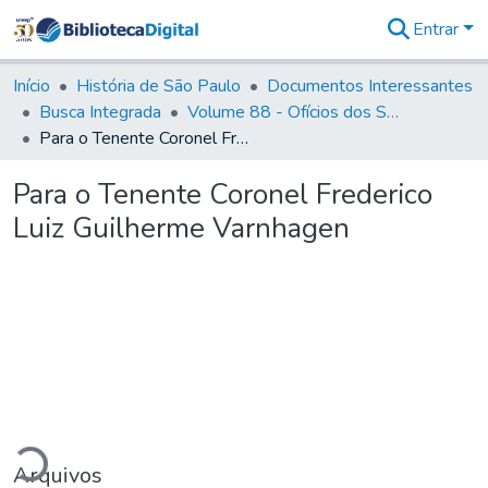
Entrar
Comunidades
&
Início
História de São Paulo
Documentos Interessantes
Coleções
Busca Integrada
Volume 88 - Ofícios dos Senhores Governadores Interinos da Capitania de São Paulo (1817- 1819)
Tudo na
Para o Tenente Coronel Frederico Luiz Guilherme Varnhagen
Biblioteca
Digital
Para o Tenente Coronel Frederico
Estatísticas
Luiz Guilherme Varnhagen
ando...
Arquivos