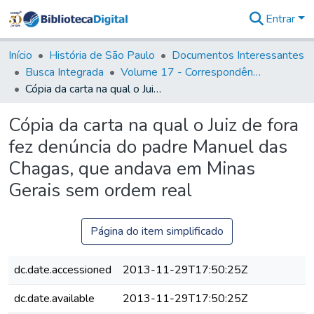
Entrar
Comunidades
&
Início
História de São Paulo
Documentos Interessantes
Coleções
Busca Integrada
Volume 17 - Correspondência do Vice-Rei, de Martim Lopes Lobo e outros (1775- 9)
Tudo na
Cópia da carta na qual o Juiz de fora fez denúncia do padre Manuel das Chagas, que andava em Minas Gerais sem ordem real
Biblioteca
Digital
Cópia da carta na qual o Juiz de fora
Estatísticas
fez denúncia do padre Manuel das
Chagas, que andava em Minas
Gerais sem ordem real
Página do item simplificado
dc.date.accessioned
2013-11-29T17:50:25Z
dc.date.available
2013-11-29T17:50:25Z