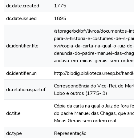
dc.date.created
1775
dc.date.issued
1895
/storage/bd/bfr/livros/documentos-int
para-a-historia-e-costumes-de-s-paul
dc.identifier.file
xvii/copia-da-carta-na-qual-o-juiz-de-f
denuncia-do-padre-manuel-das-chaga
andava-em-minas-gerais-sem-ordem-r
dc.identifier.uri
http://bibdig.biblioteca.unesp.br/hand
Correspondência do Vice-Rei, de Mart
dc.relation.ispartof
Lobo e outros (1775- 9)
Cópia da carta na qual o Juiz de fora fez
dc.title
do padre Manuel das Chagas, que and
Minas Gerais sem ordem real
dc.type
Representação