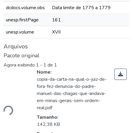
dcdocs.volume.obs
Data limite de 1775 a 1779
unesp.firstPage
161
unesp.volume
XVII
Arquivos
Pacote original
Agora exibindo
1 - 1 de 1
Nome:
copia-da-carta-na-qual-o-juiz-de-
fora-fez-denuncia-do-padre-
manuel-das-chagas-que-andava-
em-minas-gerais-sem-ordem-
real.pdf
ndo...
Tamanho:
142,38 KB