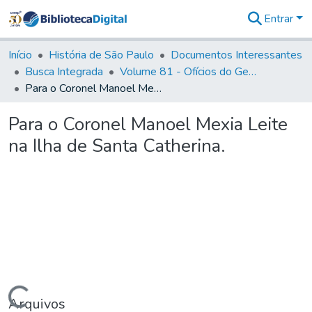
Entrar
Comunidades
&
Início
História de São Paulo
Documentos Interessantes
Coleções
Busca Integrada
Volume 81 - Ofícios do General Martim Lopes de Saldanha (Governador da Capitania)
Tudo na
Para o Coronel Manoel Mexia Leite na Ilha de Santa Catherina.
Biblioteca
Digital
Para o Coronel Manoel Mexia Leite
Estatísticas
na Ilha de Santa Catherina.
Arquivos