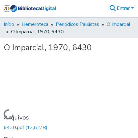
Entrar
Comunidades
&
Início
Hemeroteca
Periódicos Paulistas
O Imparcial
Coleções
O Imparcial, 1970, 6430
Tudo na
Biblioteca
O Imparcial, 1970, 6430
Digital
Estatísticas
Carregando...
Arquivos
6430.pdf
(12,8 MB)