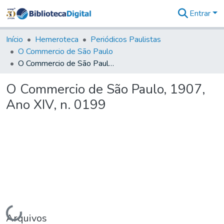
Entrar
Comunidades
&
Início
Hemeroteca
Periódicos Paulistas
Coleções
O Commercio de São Paulo
Tudo na
O Commercio de São Paulo, 1907, Ano XIV, n. 0199
Biblioteca
Digital
O Commercio de São Paulo, 1907,
Estatísticas
Ano XIV, n. 0199
Carregando...
Arquivos