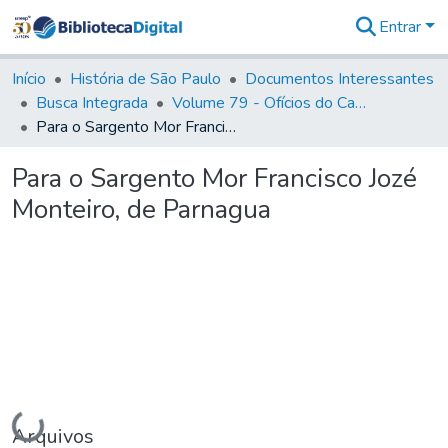
Entrar
Comunidades
&
Início
História de São Paulo
Documentos Interessantes
Coleções
Busca Integrada
Volume 79 - Ofícios do Capitão General Martim Lopes Lobo de Saldanha (1777)
Tudo na
Para o Sargento Mor Francisco Jozé Monteiro, de Parnagua
Biblioteca
Digital
Para o Sargento Mor Francisco Jozé
Estatísticas
Monteiro, de Parnagua
Carregando...
Arquivos