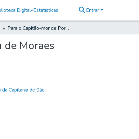
lioteca Digital
Estatísticas
Entrar
Para o Capitão-mor de Porto feliz Francisco Correia de Moraes
ia de Moraes
 da Capitania de São