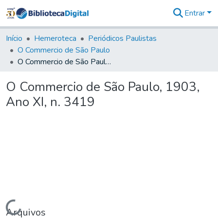
Entrar
Comunidades
&
Início
Hemeroteca
Periódicos Paulistas
Coleções
O Commercio de São Paulo
Tudo na
O Commercio de São Paulo, 1903, Ano XI, n. 3419
Biblioteca
Digital
O Commercio de São Paulo, 1903,
Estatísticas
Ano XI, n. 3419
Carregando...
Arquivos