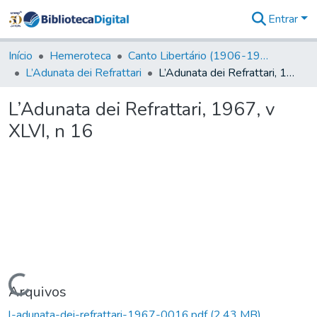
Entrar
Comunidades
&
Início
Hemeroteca
Canto Libertário (1906-1995)
Coleções
L’Adunata dei Refrattari
L’Adunata dei Refrattari, 1967, v XLVI, n 16
Tudo na
Biblioteca
L’Adunata dei Refrattari, 1967, v
Digital
XLVI, n 16
Estatísticas
Carregando...
Arquivos
l-adunata-dei-refrattari-1967-0016.pdf
(2,43 MB)