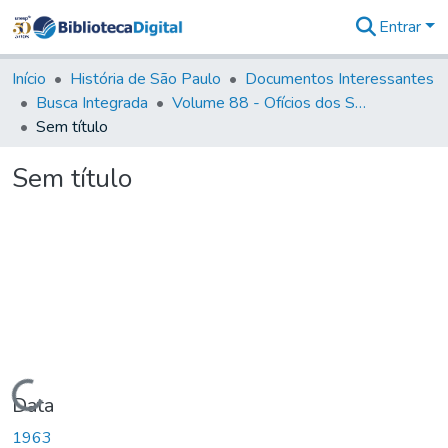
Entrar
Comunidades
&
Início
História de São Paulo
Documentos Interessantes
Coleções
Busca Integrada
Volume 88 - Ofícios dos Senhores Governadores Interinos da Capitania de São Paulo (1817- 1819)
Tudo na
Sem título
Biblioteca
Digital
Sem título
Estatísticas
Carregando...
Data
1963