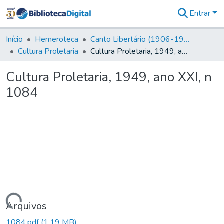
Entrar
Comunidades
&
Início
Hemeroteca
Canto Libertário (1906-1995)
Coleções
Cultura Proletaria
Cultura Proletaria, 1949, ano XXI, n 1084
Tudo na
Biblioteca
Cultura Proletaria, 1949, ano XXI, n
Digital
1084
Estatísticas
Carregando...
Arquivos
1084.pdf
(1,19 MB)