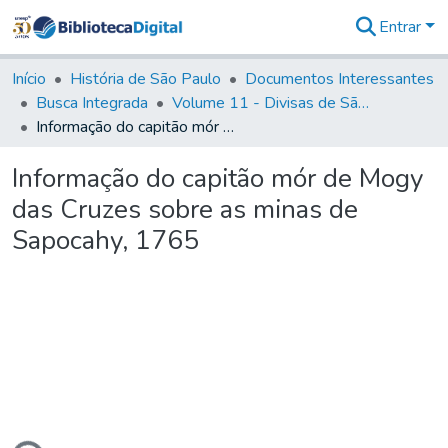
Entrar
Comunidades
&
Início
História de São Paulo
Documentos Interessantes
Coleções
Busca Integrada
Volume 11 - Divisas de São Paulo e Minas Gerais
Tudo na
Informação do capitão mór de Mogy das Cruzes sobre as minas de Sapocahy, 1765
Biblioteca
Digital
Informação do capitão mór de Mogy
Estatísticas
das Cruzes sobre as minas de
Sapocahy, 1765