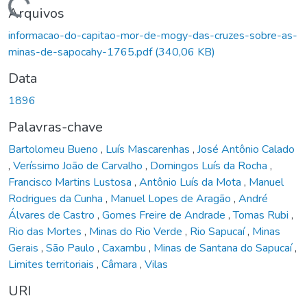
Carregando...
Arquivos
informacao-do-capitao-mor-de-mogy-das-cruzes-sobre-as-
minas-de-sapocahy-1765.pdf
(340,06 KB)
Data
1896
Palavras-chave
Bartolomeu Bueno
,
Luís Mascarenhas
,
José Antônio Calado
,
Veríssimo João de Carvalho
,
Domingos Luís da Rocha
,
Francisco Martins Lustosa
,
Antônio Luís da Mota
,
Manuel
Rodrigues da Cunha
,
Manuel Lopes de Aragão
,
André
Álvares de Castro
,
Gomes Freire de Andrade
,
Tomas Rubi
,
Rio das Mortes
,
Minas do Rio Verde
,
Rio Sapucaí
,
Minas
Gerais
,
São Paulo
,
Caxambu
,
Minas de Santana do Sapucaí
,
Limites territoriais
,
Câmara
,
Vilas
URI