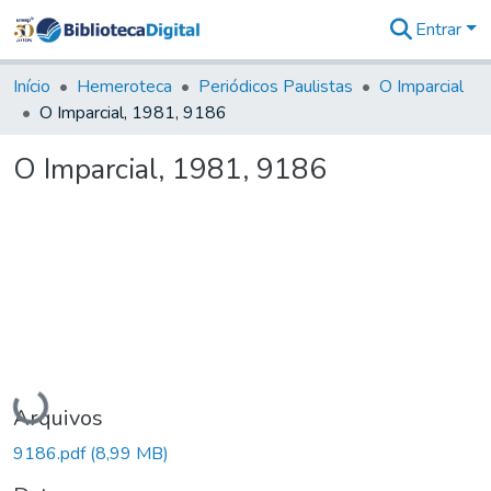
Entrar
Comunidades
&
Início
Hemeroteca
Periódicos Paulistas
O Imparcial
Coleções
O Imparcial, 1981, 9186
Tudo na
Biblioteca
O Imparcial, 1981, 9186
Digital
Estatísticas
Carregando...
Arquivos
9186.pdf
(8,99 MB)