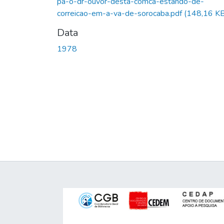
pa-o-dr-ouvor-desta-comca-estando-de-
correicao-em-a-va-de-sorocaba.pdf
(148,16 KB
Data
1978