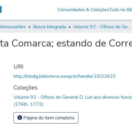
Comunidades & Coleções
Tudo na Bib
nteressantes
Busca Integrada
Volume 92 - Ofícios do General D. Luiz aos diversos funcionários da Capitania (1768- 1772)
ta Comarca; estando de Corre
URI
http://bibdig.biblioteca.unesp.br/handle/10/22623
Coleções
Volume 92 - Ofícios do General D. Luiz aos diversos funcio
(1768- 1772)
Página do item completo