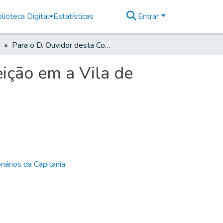
lioteca Digital
Estatísticas
Entrar
Para o D. Ouvidor desta Comarca; estando de Correição em a Vila de Sorocaba
ição em a Vila de
nários da Capitania