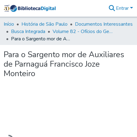
Entrar
Comunidades
&
Início
História de São Paulo
Documentos Interessantes
Coleções
Busca Integrada
Volume 82 - Ofícios do General Martim Lopes Lobo de Saldanha (Governador da Capitania): 1779- 1780
Tudo na
Para o Sargento mor de Auxiliares de Parnaguá Francisco Joze Monteiro
Biblioteca
Digital
Para o Sargento mor de Auxiliares
Estatísticas
de Parnaguá Francisco Joze
Monteiro
Carregando...