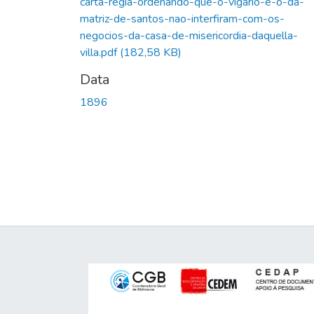
carta-regia-ordenando-que-o-vigario-e-o-da-
matriz-de-santos-nao-interfiram-com-os-
negocios-da-casa-de-misericordia-daquella-
villa.pdf
(182,58 KB)
Data
1896