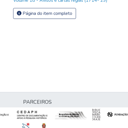
Volume 18 - Avisos e cartas régias (1714- 29)
Página do item completo
PARCEIROS