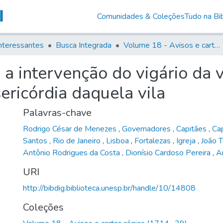
Comunidades & Coleções
Tudo na Bib
nteressantes
Busca Integrada
Volume 18 - Avisos e cartas régias (1714- 29)
 a intervenção do vigário da 
ericórdia daquela vila
Palavras-chave
Rodrigo César de Menezes
,
Governadores
,
Capitães
,
Ca
Santos
,
Rio de Janeiro
,
Lisboa
,
Fortalezas
,
Igreja
,
João T
Antônio Rodrigues da Costa
,
Dionísio Cardoso Pereira
,
A
URI
http://bibdig.biblioteca.unesp.br/handle/10/14808
Coleções