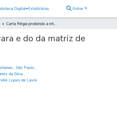
lioteca Digital
Estatísticas
Entrar
Carta Régia proibindo a intervenção do vigário da vara e do da matriz de Santos na casa de misericórdia daquela vila
vara e do da matriz de
pitanias
,
São Paulo
,
eles da Silva
,
ndré Lopes de Lavre