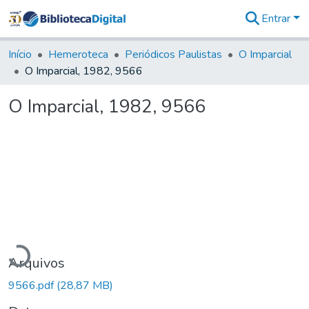
Entrar
Comunidades
&
Início
Hemeroteca
Periódicos Paulistas
O Imparcial
Coleções
O Imparcial, 1982, 9566
Tudo na
Biblioteca
O Imparcial, 1982, 9566
Digital
Estatísticas
rregando...
Arquivos
9566.pdf
(28,87 MB)