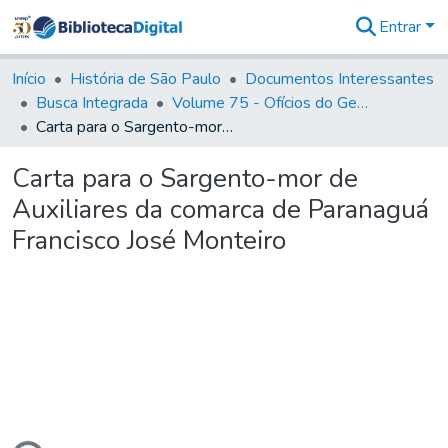
Entrar
Comunidades
&
Início
História de São Paulo
Documentos Interessantes
Coleções
Busca Integrada
Volume 75 - Ofícios do General Martim Lopes Lobo de Saldanha (Governador da Capitania): 1776-1777
Tudo na
Carta para o Sargento-mor de Auxiliares da comarca de Paranaguá Francisco José Monteiro
Biblioteca
Digital
Carta para o Sargento-mor de
Estatísticas
Auxiliares da comarca de Paranaguá
Francisco José Monteiro