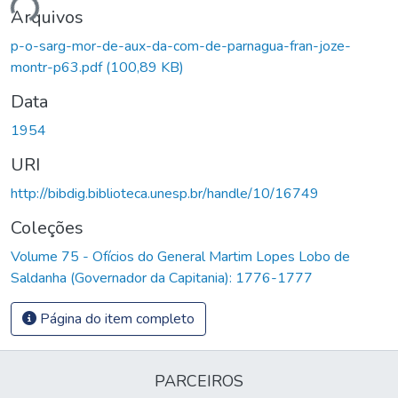
ando...
Arquivos
p-o-sarg-mor-de-aux-da-com-de-parnagua-fran-joze-
montr-p63.pdf
(100,89 KB)
Data
1954
URI
http://bibdig.biblioteca.unesp.br/handle/10/16749
Coleções
Volume 75 - Ofícios do General Martim Lopes Lobo de
Saldanha (Governador da Capitania): 1776-1777
Página do item completo
PARCEIROS