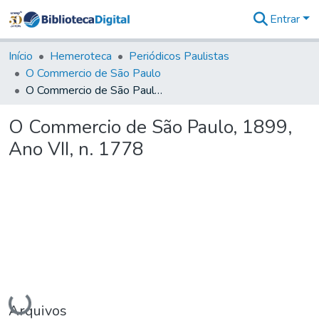
Entrar
Comunidades
&
Início
Hemeroteca
Periódicos Paulistas
Coleções
O Commercio de São Paulo
Tudo na
O Commercio de São Paulo, 1899, Ano VII, n. 1778
Biblioteca
Digital
O Commercio de São Paulo, 1899,
Estatísticas
Ano VII, n. 1778
Carregando...
Arquivos