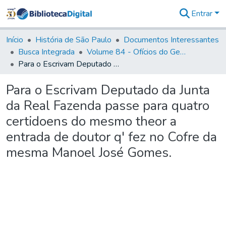
Entrar
Comunidades
&
Início
História de São Paulo
Documentos Interessantes
Coleções
Busca Integrada
Volume 84 - Ofícios do General Martins Lopes de Saldanha (Governador da Capitania): 1782- 1786
Tudo na
Para o Escrivam Deputado da Junta da Real Fazenda passe para quatro certidoens do mesmo theor a entrada de doutor q' fez no Cofre da mesma Manoel José Gomes.
Biblioteca
Digital
Para o Escrivam Deputado da Junta
Estatísticas
da Real Fazenda passe para quatro
certidoens do mesmo theor a
entrada de doutor q' fez no Cofre da
mesma Manoel José Gomes.