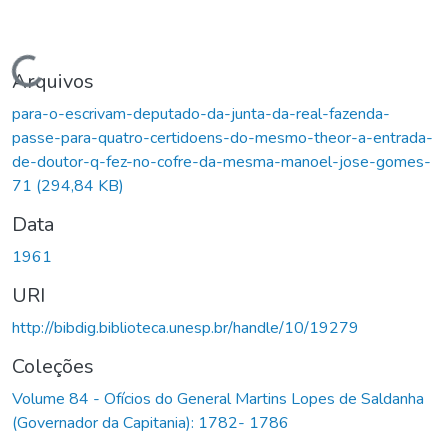
Carregando...
Arquivos
para-o-escrivam-deputado-da-junta-da-real-fazenda-
passe-para-quatro-certidoens-do-mesmo-theor-a-entrada-
de-doutor-q-fez-no-cofre-da-mesma-manoel-jose-gomes-
71
(294,84 KB)
Data
1961
URI
http://bibdig.biblioteca.unesp.br/handle/10/19279
Coleções
Volume 84 - Ofícios do General Martins Lopes de Saldanha
(Governador da Capitania): 1782- 1786