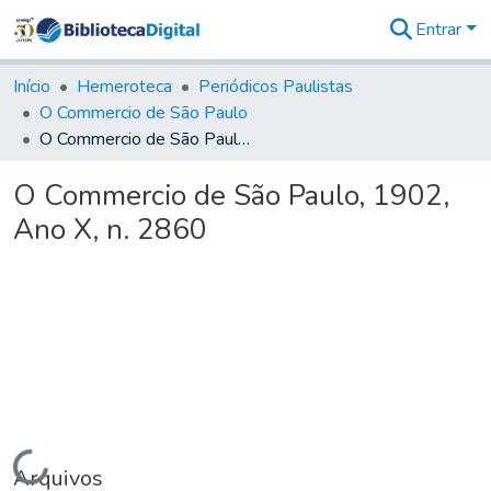
Entrar
Comunidades
&
Início
Hemeroteca
Periódicos Paulistas
Coleções
O Commercio de São Paulo
Tudo na
O Commercio de São Paulo, 1902, Ano X, n. 2860
Biblioteca
Digital
O Commercio de São Paulo, 1902,
Estatísticas
Ano X, n. 2860
Carregando...
Arquivos