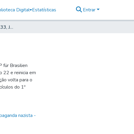
lioteca Digital
Estatísticas
Entrar
Deutscher Morgen, 1933, Jahrg. 2, nr. 44
für Brasilien
 22 e reinicia em
ão volta para o
ículos do 1º
paganda nazista -