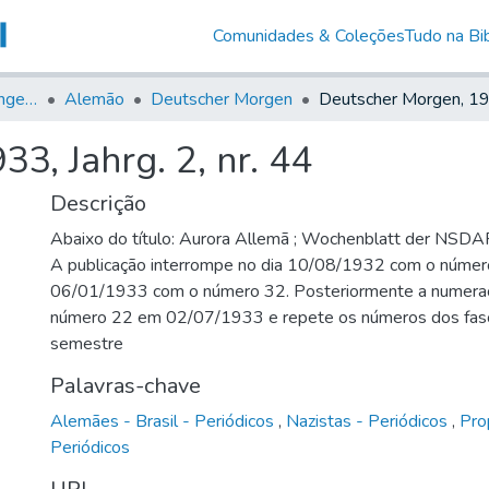
Comunidades & Coleções
Tudo na Bib
Jornais em Língua Estrangeira
Alemão
Deutscher Morgen
3, Jahrg. 2, nr. 44
Descrição
Abaixo do título: Aurora Allemã ; Wochenblatt der NSDAP 
A publicação interrompe no dia 10/08/1932 com o número
06/01/1933 com o número 32. Posteriormente a numeraç
número 22 em 02/07/1933 e repete os números dos fasc
semestre
Palavras-chave
Alemães - Brasil - Periódicos
,
Nazistas - Periódicos
,
Pro
Periódicos