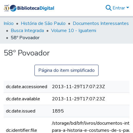
Entrar
Comunidades
&
Início
História de São Paulo
Documentos Interessantes
Coleções
Busca Integrada
Volume 10 - Iguatemi
Tudo na
58º Povoador
Biblioteca
Digital
58º Povoador
Estatísticas
Página do item simplificado
dc.date.accessioned
2013-11-29T17:07:23Z
dc.date.available
2013-11-29T17:07:23Z
dc.date.issued
1895
/storage/bd/bfr/livros/documentos-int
dc.identifier.file
para-a-historia-e-costumes-de-s-paul