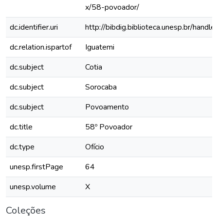
x/58-povoador/
dc.identifier.uri
http://bibdig.biblioteca.unesp.br/hand
dc.relation.ispartof
Iguatemi
dc.subject
Cotia
dc.subject
Sorocaba
dc.subject
Povoamento
dc.title
58º Povoador
dc.type
Ofício
unesp.firstPage
64
unesp.volume
X
Coleções