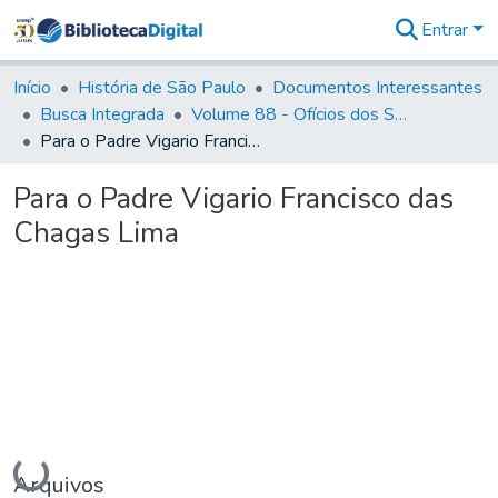
Entrar
Comunidades
&
Início
História de São Paulo
Documentos Interessantes
Coleções
Busca Integrada
Volume 88 - Ofícios dos Senhores Governadores Interinos da Capitania de São Paulo (1817- 1819)
Tudo na
Para o Padre Vigario Francisco das Chagas Lima
Biblioteca
Digital
Para o Padre Vigario Francisco das
Estatísticas
Chagas Lima
Carregando...
Arquivos