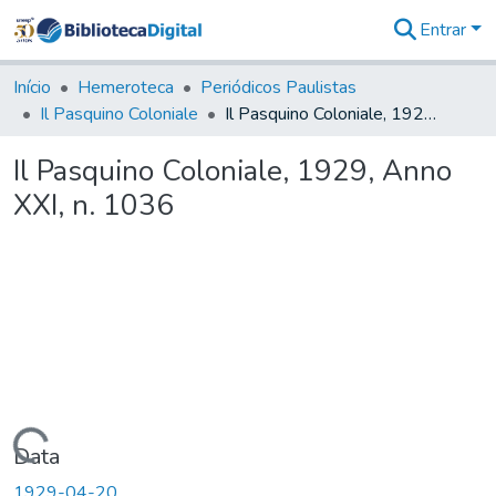
Entrar
Comunidades
&
Início
Hemeroteca
Periódicos Paulistas
Coleções
Il Pasquino Coloniale
Il Pasquino Coloniale, 1929, Anno XXI, n. 1036
Tudo na
Biblioteca
Il Pasquino Coloniale, 1929, Anno
Digital
XXI, n. 1036
Estatísticas
Carregando...
Data
1929-04-20