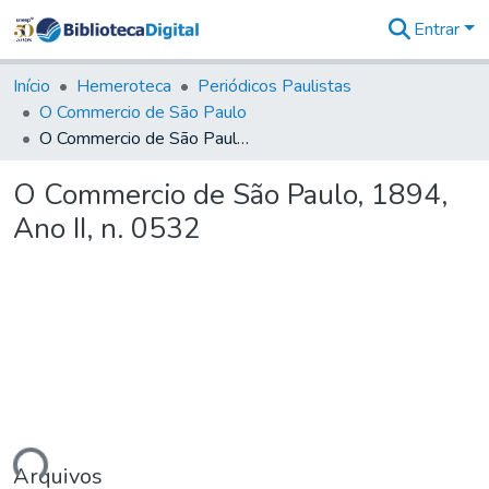
Entrar
Comunidades
&
Início
Hemeroteca
Periódicos Paulistas
Coleções
O Commercio de São Paulo
Tudo na
O Commercio de São Paulo, 1894, Ano II, n. 0532
Biblioteca
Digital
O Commercio de São Paulo, 1894,
Estatísticas
Ano II, n. 0532
ando...
Arquivos