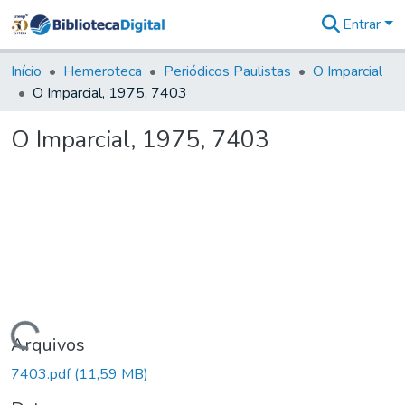
Entrar
Comunidades
&
Início
Hemeroteca
Periódicos Paulistas
O Imparcial
Coleções
O Imparcial, 1975, 7403
Tudo na
Biblioteca
O Imparcial, 1975, 7403
Digital
Estatísticas
Carregando...
Arquivos
7403.pdf
(11,59 MB)