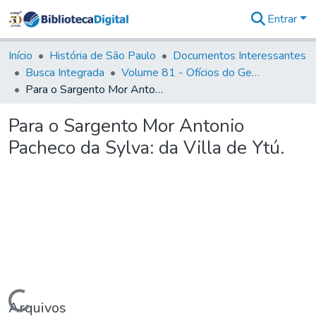
Entrar
Comunidades
&
Início
História de São Paulo
Documentos Interessantes
Coleções
Busca Integrada
Volume 81 - Ofícios do General Martim Lopes de Saldanha (Governador da Capitania)
Tudo na
Para o Sargento Mor Antonio Pacheco da Sylva: da Villa de Ytú.
Biblioteca
Digital
Para o Sargento Mor Antonio
Estatísticas
Pacheco da Sylva: da Villa de Ytú.
Carregando...
Arquivos