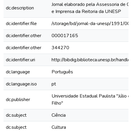
Jornal elaborado pela Assessoria de C
dc.description
e Imprensa da Reitoria da UNESP
dc.identifier.file
/storage/bd/jornal-da-unesp/1991/00
dc.identifier.other
000017165
dc.identifier.other
344270
dc.identifier.uri
http://bibdig.biblioteca.unesp.br/hand
dc.language
Português
dc.language.iso
pt
Universidade Estadual Paulista "Júlio 
dc.publisher
Filho"
dc.subject
Ciência
dc.subject
Cultura