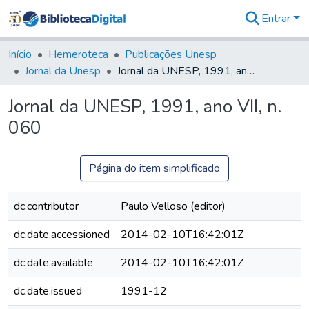
Entrar
Comunidades
&
Início
Hemeroteca
Publicações Unesp
Coleções
Jornal da Unesp
Jornal da UNESP, 1991, ano VII, n. 060
Tudo na
Biblioteca
Jornal da UNESP, 1991, ano VII, n.
Digital
060
Estatísticas
Página do item simplificado
dc.contributor
Paulo Velloso (editor)
dc.date.accessioned
2014-02-10T16:42:01Z
dc.date.available
2014-02-10T16:42:01Z
dc.date.issued
1991-12