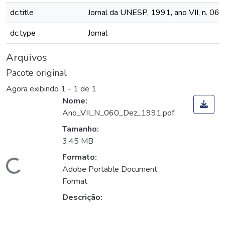
dc.title
Jornal da UNESP, 1991, ano VII, n. 060
dc.type
Jornal
Arquivos
Pacote original
Agora exibindo
1 - 1 de 1
Nome:
Ano_VII_N_060_Dez_1991.pdf
Tamanho:
3,45 MB
Formato:
Carregando...
Adobe Portable Document
Format
Descrição: