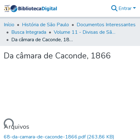
Entrar
Comunidades
&
Início
História de São Paulo
Documentos Interessantes
Coleções
Busca Integrada
Volume 11 - Divisas de São Paulo e Minas Gerais
Tudo na
Da câmara de Caconde, 1866
Biblioteca
Digital
Da câmara de Caconde, 1866
Estatísticas
egando...
Arquivos
68-da-camara-de-caconde-1866.pdf
(263,86 KB)