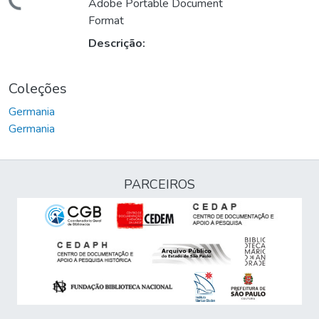
Carregando...
Adobe Portable Document
Format
Descrição:
Coleções
Germania
Germania
PARCEIROS