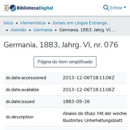
Entrar
Comunidades
&
Início
Hemeroteca
Jornais em Língua Estrangeira
Coleções
Alemão
Germania
Germania, 1883, Jahrg. VI, nr. 076
Tudo na
Biblioteca
Germania, 1883, Jahrg. VI, nr. 076
Digital
Estatísticas
Página do item simplificado
dc.date.accessioned
2013-12-06T18:11:06Z
dc.date.available
2013-12-06T18:11:06Z
dc.date.issued
1883-09-26
Abaixo do título: Mit der wöchent
dc.description
Illustrirtes Unterhaltungsblatt