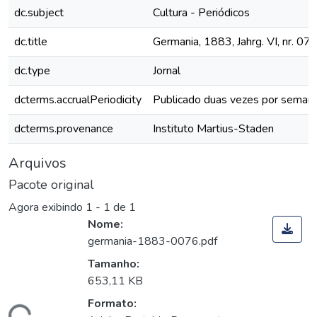
dc.subject
Cultura - Periódicos
dc.title
Germania, 1883, Jahrg. VI, nr. 07
dc.type
Jornal
dcterms.accrualPeriodicity
Publicado duas vezes por seman
dcterms.provenance
Instituto Martius-Staden
Arquivos
Pacote original
Agora exibindo
1 - 1 de 1
Nome:
germania-1883-0076.pdf
Tamanho:
653,11 KB
Formato: