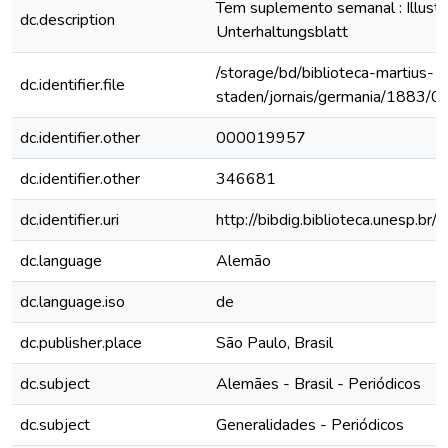
Tem suplemento semanal : Illustri
dc.description
Unterhaltungsblatt
/storage/bd/biblioteca-martius-
dc.identifier.file
staden/jornais/germania/1883/0
dc.identifier.other
000019957
dc.identifier.other
346681
dc.identifier.uri
http://bibdig.biblioteca.unesp.b
dc.language
Alemão
dc.language.iso
de
dc.publisher.place
São Paulo, Brasil
dc.subject
Alemães - Brasil - Periódicos
dc.subject
Generalidades - Periódicos