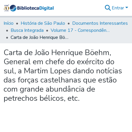
Entrar
Comunidades
&
Início
História de São Paulo
Documentos Interessantes
Coleções
Busca Integrada
Volume 17 - Correspondência do Vice-Rei, de Martim Lopes Lobo e outros (1775- 9)
Tudo na
Carta de João Henrique Böehm, General em chefe do exército do sul, a Martim Lopes dando notícias das forças castelhanas que estão com grande abundância de petrechos bélicos, etc.
Biblioteca
Digital
Carta de João Henrique Böehm,
Estatísticas
General em chefe do exército do
sul, a Martim Lopes dando notícias
das forças castelhanas que estão
com grande abundância de
petrechos bélicos, etc.