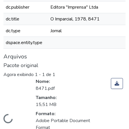
dc.publisher
Editora "Imprensa" Ltda
dc.title
O Imparcial, 1978, 8471
dc.type
Jornal
dspace.entity.type
Arquivos
Pacote original
Agora exibindo
1 - 1 de 1
Nome:
8471.pdf
Tamanho:
15,51 MB
Formato:
Carregando...
Adobe Portable Document
Format