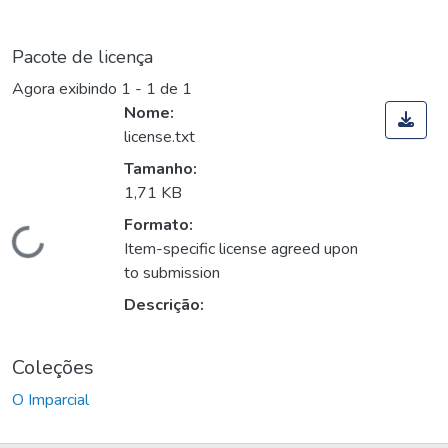
Pacote de licença
Agora exibindo
1 - 1 de 1
Nome:
license.txt
Tamanho:
1,71 KB
Formato:
Carregando...
Item-specific license agreed upon
to submission
Descrição:
Coleções
O Imparcial