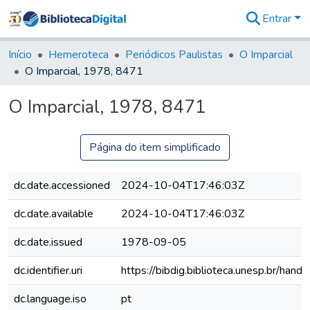
Entrar
Comunidades
&
Início
Hemeroteca
Periódicos Paulistas
O Imparcial
Coleções
O Imparcial, 1978, 8471
Tudo na
Biblioteca
O Imparcial, 1978, 8471
Digital
Estatísticas
Página do item simplificado
dc.date.accessioned
2024-10-04T17:46:03Z
dc.date.available
2024-10-04T17:46:03Z
dc.date.issued
1978-09-05
dc.identifier.uri
https://bibdig.biblioteca.unesp.br/han
dc.language.iso
pt