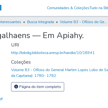
Comunidades & Coleções
Tudo na Bib
nteressantes
Busca Integrada
Volume 83 - Ofícios do General Martim Lopes Lobo de Saldanha (Governador da Capitania): 1780- 1782
galhaens — Em Apiahy.
URI
http://bibdig.biblioteca.unesp.br/handle/10/18941
Coleções
Volume 83 - Ofícios do General Martim Lopes Lobo de S
da Capitania): 1780- 1782
Página do item completo
df