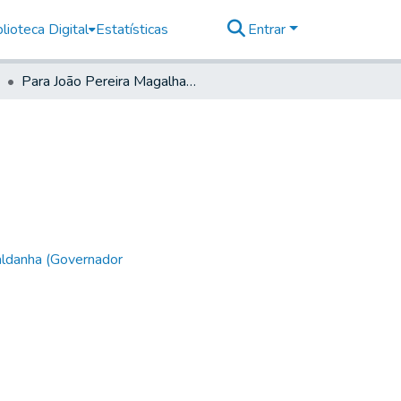
lioteca Digital
Estatísticas
Entrar
Para João Pereira Magalhaens — Em Apiahy.
aldanha (Governador