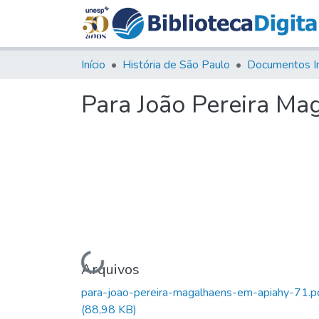
Início
História de São Paulo
Documentos I
Para João Pereira Ma
Carregando...
Arquivos
para-joao-pereira-magalhaens-em-apiahy-71.p
(88,98 KB)