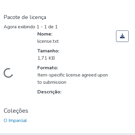
Pacote de licença
Agora exibindo
1 - 1 de 1
Nome:
license.txt
Tamanho:
1,71 KB
Formato:
Carregando...
Item-specific license agreed upon
to submission
Descrição:
Coleções
O Imparcial