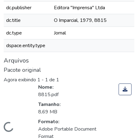
dc.publisher
Editora "Imprensa" Ltda
dc.title
O Imparcial, 1979, 8815
dc.type
Jornal
dspace.entity.type
Arquivos
Pacote original
Agora exibindo
1 - 1 de 1
Nome:
8815.pdf
Tamanho:
8,69 MB
Formato:
Carregando...
Adobe Portable Document
Format