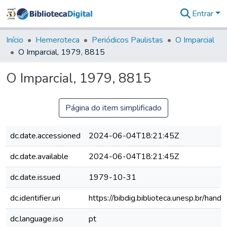
Entrar
Comunidades
&
Início
Hemeroteca
Periódicos Paulistas
O Imparcial
Coleções
O Imparcial, 1979, 8815
Tudo na
Biblioteca
O Imparcial, 1979, 8815
Digital
Estatísticas
Página do item simplificado
dc.date.accessioned
2024-06-04T18:21:45Z
dc.date.available
2024-06-04T18:21:45Z
dc.date.issued
1979-10-31
dc.identifier.uri
https://bibdig.biblioteca.unesp.br/han
dc.language.iso
pt