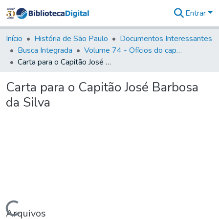
Entrar
Comunidades
&
Início
História de São Paulo
Documentos Interessantes
Coleções
Busca Integrada
Volume 74 - Ofícios do capitão General Martim Lopes Lobo de Saldanha às Câmaras e Comandantes da Capitania (1775)
Tudo na
Carta para o Capitão José Barbosa da Silva
Biblioteca
Digital
Carta para o Capitão José Barbosa
Estatísticas
da Silva
Carregando...
Arquivos