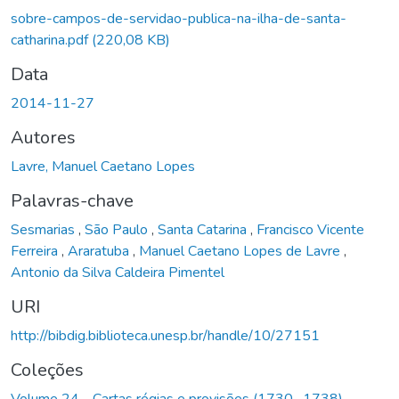
sobre-campos-de-servidao-publica-na-ilha-de-santa-
catharina.pdf
(220,08 KB)
Data
2014-11-27
Autores
Lavre, Manuel Caetano Lopes
Palavras-chave
Sesmarias
,
São Paulo
,
Santa Catarina
,
Francisco Vicente
Ferreira
,
Araratuba
,
Manuel Caetano Lopes de Lavre
,
Antonio da Silva Caldeira Pimentel
URI
http://bibdig.biblioteca.unesp.br/handle/10/27151
Coleções
Volume 24 - Cartas régias e provisões (1730- 1738)