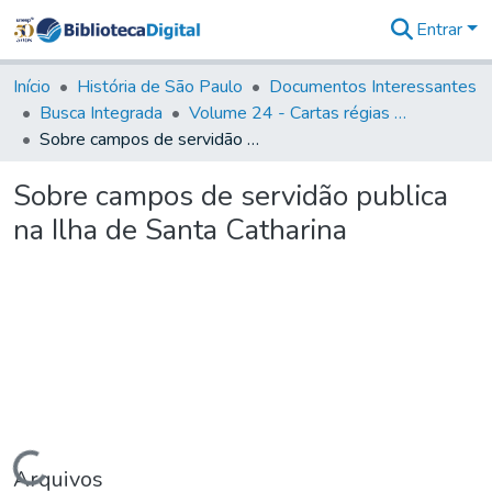
Entrar
Comunidades
&
Início
História de São Paulo
Documentos Interessantes
Coleções
Busca Integrada
Volume 24 - Cartas régias e provisões (1730- 1738)
Tudo na
Sobre campos de servidão publica na Ilha de Santa Catharina
Biblioteca
Digital
Sobre campos de servidão publica
Estatísticas
na Ilha de Santa Catharina
Carregando...
Arquivos