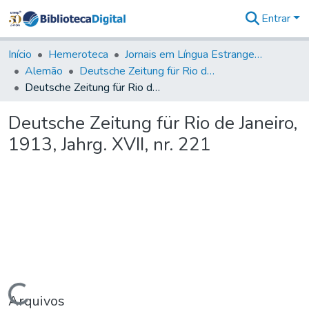
Entrar
Comunidades
&
Início
Hemeroteca
Jornais em Língua Estrangeira
Coleções
Alemão
Deutsche Zeitung für Rio de Janeiro
Tudo na
Deutsche Zeitung für Rio de Janeiro, 1913, Jahrg. XVII, nr. 221
Biblioteca
Digital
Deutsche Zeitung für Rio de Janeiro,
Estatísticas
1913, Jahrg. XVII, nr. 221
Arquivos