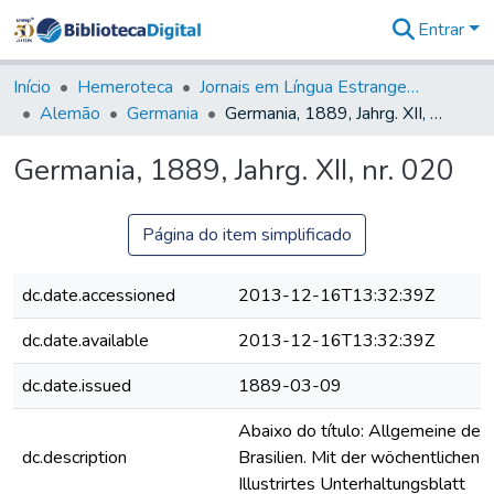
Entrar
Comunidades
&
Início
Hemeroteca
Jornais em Língua Estrangeira
Coleções
Alemão
Germania
Germania, 1889, Jahrg. XII, nr. 020
Tudo na
Biblioteca
Germania, 1889, Jahrg. XII, nr. 020
Digital
Estatísticas
Página do item simplificado
dc.date.accessioned
2013-12-16T13:32:39Z
dc.date.available
2013-12-16T13:32:39Z
dc.date.issued
1889-03-09
Abaixo do título: Allgemeine deut
dc.description
Brasilien. Mit der wöchentlichen B
Illustrirtes Unterhaltungsblatt