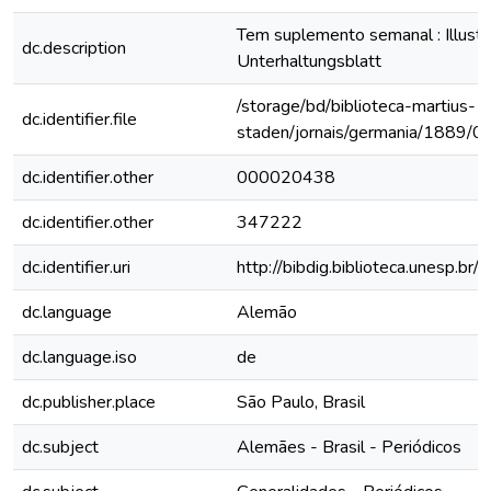
Tem suplemento semanal : Illustri
dc.description
Unterhaltungsblatt
/storage/bd/biblioteca-martius-
dc.identifier.file
staden/jornais/germania/1889/0
dc.identifier.other
000020438
dc.identifier.other
347222
dc.identifier.uri
http://bibdig.biblioteca.unesp.b
dc.language
Alemão
dc.language.iso
de
dc.publisher.place
São Paulo, Brasil
dc.subject
Alemães - Brasil - Periódicos