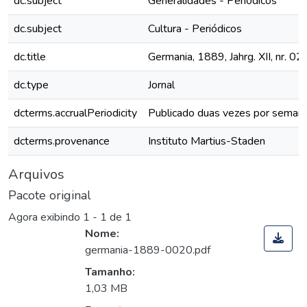
dc.subject
Generalidades - Periódicos
dc.subject
Cultura - Periódicos
dc.title
Germania, 1889, Jahrg. XII, nr. 02
dc.type
Jornal
dcterms.accrualPeriodicity
Publicado duas vezes por seman
dcterms.provenance
Instituto Martius-Staden
Arquivos
Pacote original
Agora exibindo
1 - 1 de 1
Nome:
germania-1889-0020.pdf
Tamanho:
1,03 MB