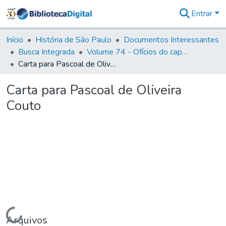
Entrar
Comunidades
&
Início
História de São Paulo
Documentos Interessantes
Coleções
Busca Integrada
Volume 74 - Ofícios do capitão General Martim Lopes Lobo de Saldanha às Câmaras e Comandantes da Capitania (1775)
Tudo na
Carta para Pascoal de Oliveira Couto
Biblioteca
Digital
Carta para Pascoal de Oliveira
Estatísticas
Couto
Carregando...
Arquivos