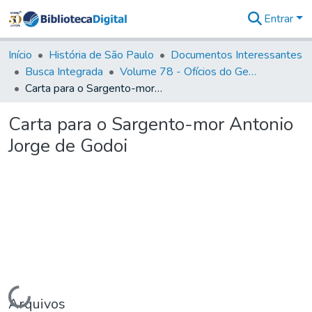
Entrar
Comunidades
&
Início
História de São Paulo
Documentos Interessantes
Coleções
Busca Integrada
Volume 78 - Ofícios do General Martim Lopes Lobo de Saldanha (1777)
Tudo na
Carta para o Sargento-mor Antonio Jorge de Godoi
Biblioteca
Digital
Carta para o Sargento-mor Antonio
Estatísticas
Jorge de Godoi
Carregando...
Arquivos