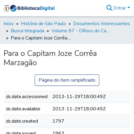
Entrar
Comunidades
&
Início
História de São Paulo
Documentos Interessantes
Coleções
Busca Integrada
Volume 87 - Ofícios do Capitão General Antonio Manoel de Melo Castro e Mendonça (1797- 1801)
Tudo na
Para o Capitam Joze Corrêa Marzagão
Biblioteca
Digital
Para o Capitam Joze Corrêa
Estatísticas
Marzagão
Página do item simplificado
dc.date.accessioned
2013-11-29T18:00:49Z
dc.date.available
2013-11-29T18:00:49Z
dc.date.created
1797
dc.date.issued
1963