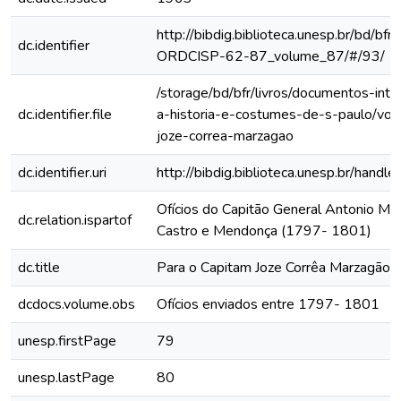
http://bibdig.biblioteca.unesp.br/bd/bf
dc.identifier
ORDCISP-62-87_volume_87/#/93/
/storage/bd/bfr/livros/documentos-int
dc.identifier.file
a-historia-e-costumes-de-s-paulo/vol
joze-correa-marzagao
dc.identifier.uri
http://bibdig.biblioteca.unesp.br/hand
Ofícios do Capitão General Antonio Ma
dc.relation.ispartof
Castro e Mendonça (1797- 1801)
dc.title
Para o Capitam Joze Corrêa Marzagão
dcdocs.volume.obs
Ofícios enviados entre 1797- 1801
unesp.firstPage
79
unesp.lastPage
80