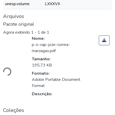
unesp.volume
LXXXVII
Arquivos
Pacote original
Agora exibindo
1 - 1 de 1
Nome:
p-o-cap-joze-correa-
marzagao.pdf
Tamanho:
195,73 KB
ndo...
Formato:
Adobe Portable Document
Format
Descrição:
Coleções