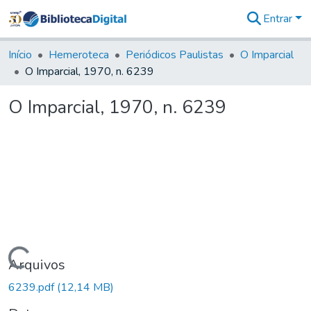
Entrar
Comunidades
&
Início
Hemeroteca
Periódicos Paulistas
O Imparcial
Coleções
O Imparcial, 1970, n. 6239
Tudo na
Biblioteca
O Imparcial, 1970, n. 6239
Digital
Estatísticas
Carregando...
Arquivos
6239.pdf
(12,14 MB)