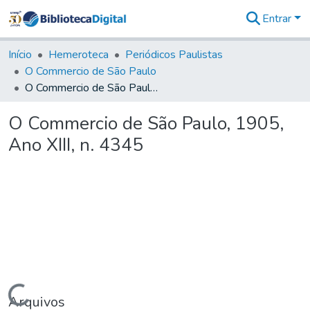
Entrar
Comunidades
&
Início
Hemeroteca
Periódicos Paulistas
Coleções
O Commercio de São Paulo
Tudo na
O Commercio de São Paulo, 1905, Ano XIII, n. 4345
Biblioteca
Digital
O Commercio de São Paulo, 1905,
Estatísticas
Ano XIII, n. 4345
Carregando...
Arquivos