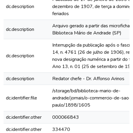
dc.description
dezembro de 1907, de terça a domingo
feriados
Arquivo gerado a partir das microfichas
dc.description
Biblioteca Mário de Andrade (SP)
Interrupção da publicação após o fascí
14, n. 4761 (26 de julho de 1906), rein
dc.description
nova designação numérica a partir do fa
Ano 13, n. 01 (25 de setembro de 19
dc.description
Redator chefe - Dr. Affonso Arinos
/storage/bd/biblioteca-mario-de-
dc.identifier.file
andrade/jornais/o-commercio-de-sao-
paulo/1898/1605
dc.identifier.other
000066843
dc.identifier.other
334470