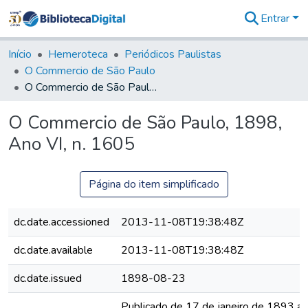
Entrar
Comunidades
&
Início
Hemeroteca
Periódicos Paulistas
Coleções
O Commercio de São Paulo
Tudo na
O Commercio de São Paulo, 1898, Ano VI, n. 1605
Biblioteca
Digital
O Commercio de São Paulo, 1898,
Estatísticas
Ano VI, n. 1605
Página do item simplificado
dc.date.accessioned
2013-11-08T19:38:48Z
dc.date.available
2013-11-08T19:38:48Z
dc.date.issued
1898-08-23
Publicado de 17 de janeiro de 1893 a