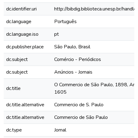
dc.identifier.uri
http://bibdig.biblioteca.unesp.br/hand
dc.language
Português
dc.language.iso
pt
dc.publisher.place
São Paulo, Brasil
dc.subject
Comércio - Periódicos
dc.subject
Anúncios - Jornais
O Commercio de São Paulo, 1898, Ano 
dc.title
1605
dc.title.alternative
Commercio de S. Paulo
dc.title.alternative
Commercio de São Paulo
dc.type
Jornal