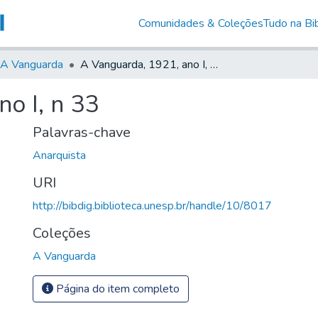
Comunidades & Coleções
Tudo na Bib
A Vanguarda
A Vanguarda, 1921, ano I, n 33
o I, n 33
Palavras-chave
Anarquista
URI
http://bibdig.biblioteca.unesp.br/handle/10/8017
Coleções
A Vanguarda
Página do item completo