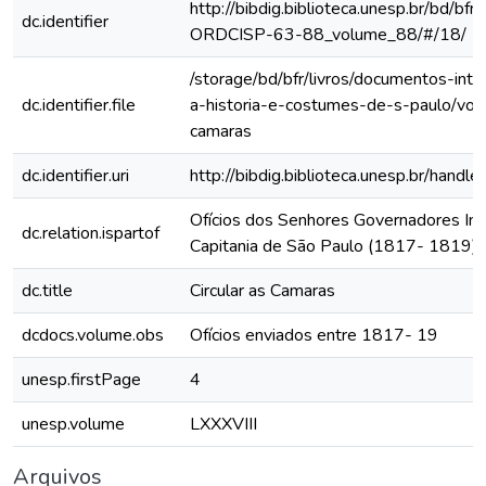
http://bibdig.biblioteca.unesp.br/bd/bf
dc.identifier
ORDCISP-63-88_volume_88/#/18/
/storage/bd/bfr/livros/documentos-int
dc.identifier.file
a-historia-e-costumes-de-s-paulo/vol-
camaras
dc.identifier.uri
http://bibdig.biblioteca.unesp.br/hand
Ofícios dos Senhores Governadores Int
dc.relation.ispartof
Capitania de São Paulo (1817- 1819)
dc.title
Circular as Camaras
dcdocs.volume.obs
Ofícios enviados entre 1817- 19
unesp.firstPage
4
unesp.volume
LXXXVIII
Arquivos