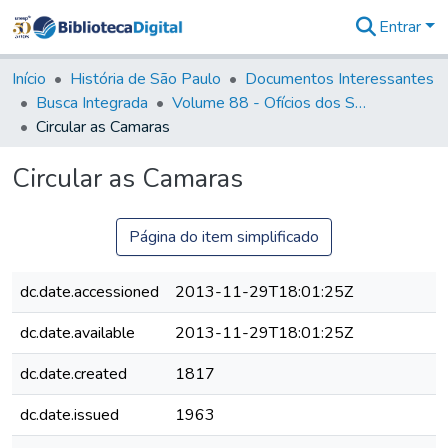
Entrar
Comunidades
&
Início
História de São Paulo
Documentos Interessantes
Coleções
Busca Integrada
Volume 88 - Ofícios dos Senhores Governadores Interinos da Capitania de São Paulo (1817- 1819)
Tudo na
Circular as Camaras
Biblioteca
Digital
Circular as Camaras
Estatísticas
Página do item simplificado
dc.date.accessioned
2013-11-29T18:01:25Z
dc.date.available
2013-11-29T18:01:25Z
dc.date.created
1817
dc.date.issued
1963